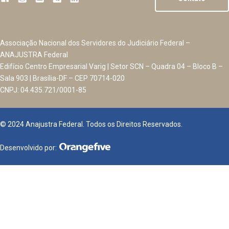
Associação Nacional dos Servidores do Judiciário Federal –
ANAJUSTRA Federal
Edifício Centro Empresarial Varig | Setor SCN – Quadra 04 – Bloco B –
Sala 903 | Brasília-DF – CEP 70714-020
CNPJ: 04.435.721/0001-85
© 2024 Anajustra Federal. Todos os Direitos Reservados.
Desenvolvido por: