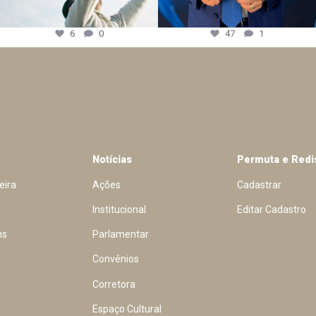
6
0
47
1
Notícias
Permuta e Redi
eira
Ações
Cadastrar
Institucional
Editar Cadastro
ns
Parlamentar
Convênios
Corretora
Espaço Cultural