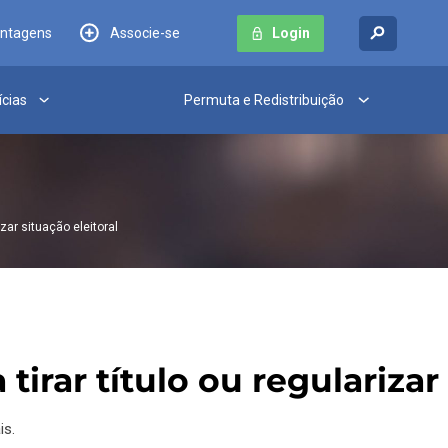
antagens
Associe-se
Login
ícias
Permuta e Redistribuição
zar situação eleitoral
rar título ou regularizar 
is.