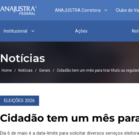
ANAJUSTRA Corretora
Clube de V
Institucional
Ações
Not
Notícias
Home
/
Notícias
/
Gerais
/
Cidadão tem um mês para tirar título ou regulari
ELEIÇÕES 2026
Cidadão tem um mês para ti
Dia 6 de maio é a data-limite para solicitar diversos serviços eleitora