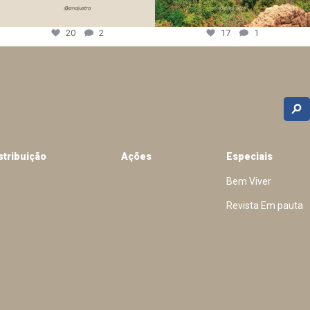
20
2
17
1
stribuição
Ações
Especiais
Bem Viver
Revista Em pauta