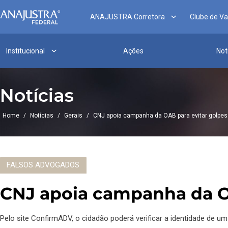
ANAJUSTRA Corretora
Clube de V
Institucional
Ações
Not
Notícias
Home
/
Notícias
/
Gerais
/
CNJ apoia campanha da OAB para evitar golpes
FALSOS ADVOGADOS
CNJ apoia campanha da O
Pelo site ConfirmADV, o cidadão poderá verificar a identidade de 