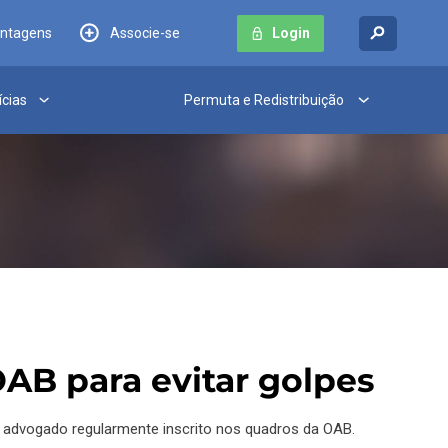
antagens
Associe-se
Login
ícias
Permuta e Redistribuição
AB para evitar golpes
um advogado regularmente inscrito nos quadros da OAB.