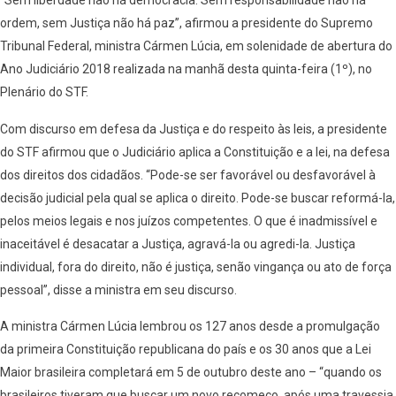
“Sem liberdade não há democracia. Sem responsabilidade não há
ordem, sem Justiça não há paz”, afirmou a presidente do Supremo
Tribunal Federal, ministra Cármen Lúcia, em solenidade de abertura do
Ano Judiciário 2018 realizada na manhã desta quinta-feira (1º), no
Plenário do STF.
Com discurso em defesa da Justiça e do respeito às leis, a presidente
do STF afirmou que o Judiciário aplica a Constituição e a lei, na defesa
dos direitos dos cidadãos. “Pode-se ser favorável ou desfavorável à
decisão judicial pela qual se aplica o direito. Pode-se buscar reformá-la,
pelos meios legais e nos juízos competentes. O que é inadmissível e
inaceitável é desacatar a Justiça, agravá-la ou agredi-la. Justiça
individual, fora do direito, não é justiça, senão vingança ou ato de força
pessoal”, disse a ministra em seu discurso.
A ministra Cármen Lúcia lembrou os 127 anos desde a promulgação
da primeira Constituição republicana do país e os 30 anos que a Lei
Maior brasileira completará em 5 de outubro deste ano – “quando os
brasileiros tiveram que buscar um novo recomeço, após uma travessia