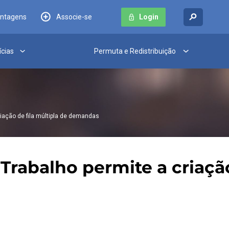
antagens
Associe-se
Login
ícias
Permuta e Redistribuição
riação de fila múltipla de demandas
Trabalho permite a criação