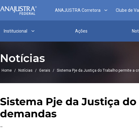
ANAJUSTRA Corretora
Clube de V
Institucional
Ações
Not
Notícias
Home
/
Notícias
/
Gerais
/
Sistema Pje da Justiça do Trabalho permite a c
Sistema Pje da Justiça do 
demandas
–