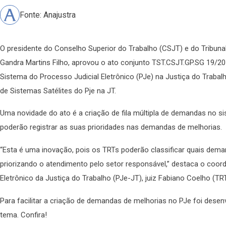
Fonte: Anajustra
O presidente do Conselho Superior do Trabalho (CSJT) e do Tribunal
Gandra Martins Filho, aprovou o ato conjunto TST.CSJT.GP.SG 19/20
Sistema do Processo Judicial Eletrônico (PJe) na Justiça do Traba
de Sistemas Satélites do Pje na JT.
Uma novidade do ato é a criação de fila múltipla de demandas no s
poderão registrar as suas prioridades nas demandas de melhorias.
“Esta é uma inovação, pois os TRTs poderão classificar quais dem
priorizando o atendimento pelo setor responsável,” destaca o coor
Eletrônico da Justiça do Trabalho (PJe-JT), juiz Fabiano Coelho (TR
Para facilitar a criação de demandas de melhorias no PJe foi desen
tema. Confira!