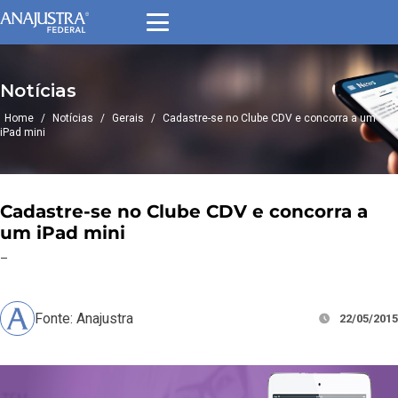
Notícias
Home
/
Notícias
/
Gerais
/
Cadastre-se no Clube CDV e concorra a um
iPad mini
Cadastre-se no Clube CDV e concorra a
um iPad mini
–
Fonte: Anajustra
22/05/2015