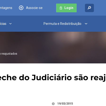
antagens
Associe-se
Login
ícias
Permuta e Redistribuição
o reajustados
eche do Judiciário são rea
19/03/2015