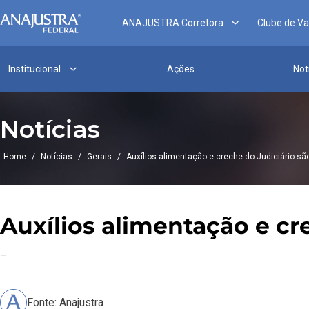
ANAJUSTRA Corretora
Clube de V
Institucional
Ações
Not
Notícias
Home
/
Notícias
/
Gerais
/
Auxílios alimentação e creche do Judiciário sã
Auxílios alimentação e cr
–
Fonte: Anajustra