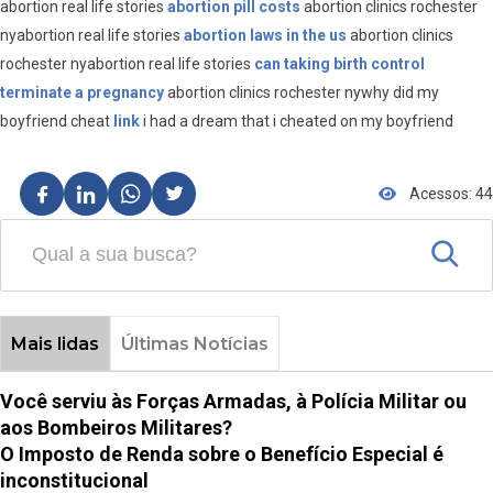
abortion real life stories
abortion pill costs
abortion clinics rochester
nyabortion real life stories
abortion laws in the us
abortion clinics
rochester nyabortion real life stories
can taking birth control
terminate a pregnancy
abortion clinics rochester nywhy did my
boyfriend cheat
link
i had a dream that i cheated on my boyfriend
Acessos: 44
Mais lidas
Últimas Notícias
Você serviu às Forças Armadas, à Polícia Militar ou
aos Bombeiros Militares?
O Imposto de Renda sobre o Benefício Especial é
inconstitucional