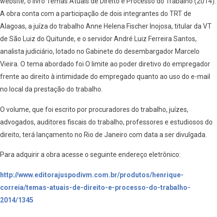
website, o livro Temas Atuais de Direito e Processo do Trabalho (2014).
A obra conta com a participação de dois integrantes do TRT de
Alagoas, a juíza do trabalho Anne Helena Fischer Inojosa, titular da VT
de São Luiz do Quitunde, e o servidor André Luiz Ferreira Santos,
analista judiciário, lotado no Gabinete do desembargador Marcelo
Vieira. O tema abordado foi O limite ao poder diretivo do empregador
frente ao direito à intimidade do empregado quanto ao uso do e-mail
no local da prestação do trabalho.
O volume, que foi escrito por procuradores do trabalho, juízes,
advogados, auditores fiscais do trabalho, professores e estudiosos do
direito, terá lançamento no Rio de Janeiro com data a ser divulgada.
Para adquirir a obra acesse o seguinte endereço eletrônico:
http://www.editorajuspodivm.com.br/produtos/henrique-
correia/temas-atuais-de-direito-e-processo-do-trabalho-
2014/1345