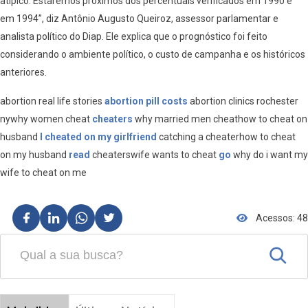
atípico. Estaremos próximos dos percentuais verificados em 1990 e
em 1994”, diz Antônio Augusto Queiroz, assessor parlamentar e
analista político do Diap. Ele explica que o prognóstico foi feito
considerando o ambiente político, o custo de campanha e os históricos
anteriores.
abortion real life stories
abortion pill costs
abortion clinics rochester
nywhy women cheat
cheaters
why married men cheathow to cheat on
husband
I cheated on my girlfriend
catching a cheaterhow to cheat
on my husband
read
cheaterswife wants to cheat
go
why do i want my
wife to cheat on me
Acessos: 48