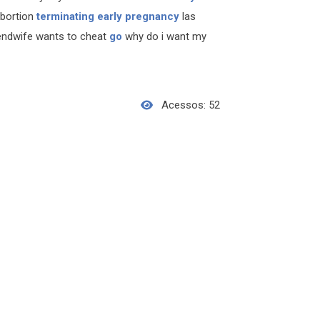
abortion
terminating early pregnancy
las
iendwife wants to cheat
go
why do i want my
Acessos: 52