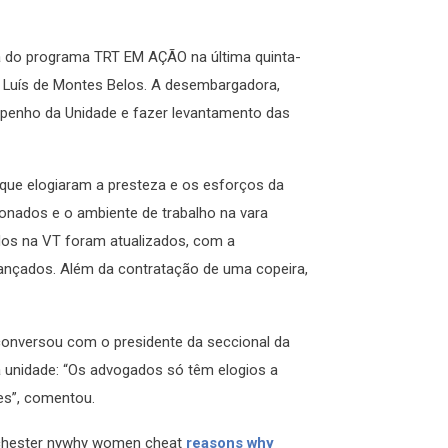
a do programa TRT EM AÇÃO na última quinta-
ão Luís de Montes Belos. A desembargadora,
empenho da Unidade e fazer levantamento das
, que elogiaram a presteza e os esforços da
ionados e o ambiente de trabalho na vara
ados na VT foram atualizados, com a
ançados. Além da contratação de uma copeira,
conversou com o presidente da seccional da
a unidade: “Os advogados só têm elogios a
es”, comentou.
ochester nywhy women cheat
reasons why