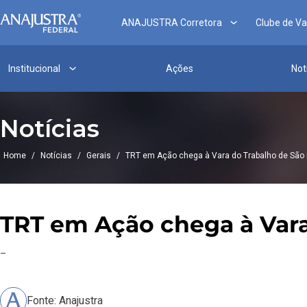
ANAJUSTRA Corretora
Clube de V
Institucional
Ações
Not
Notícias
Home
/
Notícias
/
Gerais
/
TRT em Ação chega à Vara do Trabalho de São 
TRT em Ação chega à Vara
–
Fonte: Anajustra