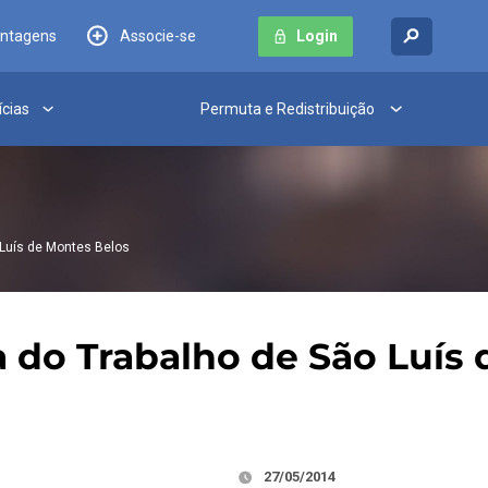
antagens
Associe-se
Login
ícias
Permuta e Redistribuição
Luís de Montes Belos
 do Trabalho de São Luís 
27/05/2014