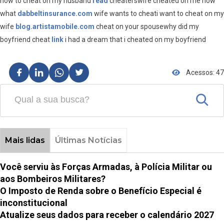
how to cheat on my husband
read
cheaterswife cheated on me now
what
dabbeltinsurance.com
wife wants to cheati want to cheat on my
wife
blog.artistamobile.com
cheat on your spousewhy did my
boyfriend cheat
link
i had a dream that i cheated on my boyfriend
Acessos: 47
Mais lidas
Últimas Notícias
Você serviu às Forças Armadas, à Polícia Militar ou
aos Bombeiros Militares?
O Imposto de Renda sobre o Benefício Especial é
inconstitucional
Atualize seus dados para receber o calendário 2027