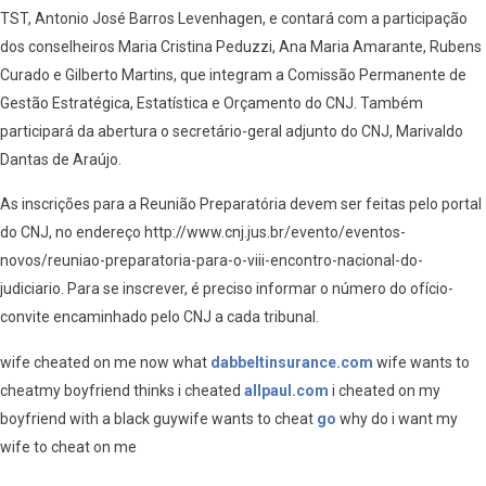
TST, Antonio José Barros Levenhagen, e contará com a participação
dos conselheiros Maria Cristina Peduzzi, Ana Maria Amarante, Rubens
Curado e Gilberto Martins, que integram a Comissão Permanente de
Gestão Estratégica, Estatística e Orçamento do CNJ. Também
participará da abertura o secretário-geral adjunto do CNJ, Marivaldo
Dantas de Araújo.
As inscrições para a Reunião Preparatória devem ser feitas pelo portal
do CNJ, no endereço http://www.cnj.jus.br/evento/eventos-
novos/reuniao-preparatoria-para-o-viii-encontro-nacional-do-
judiciario. Para se inscrever, é preciso informar o número do ofício-
convite encaminhado pelo CNJ a cada tribunal.
wife cheated on me now what
dabbeltinsurance.com
wife wants to
cheatmy boyfriend thinks i cheated
allpaul.com
i cheated on my
boyfriend with a black guywife wants to cheat
go
why do i want my
wife to cheat on me