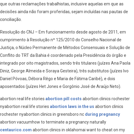
que outras reclamações trabalhistas, inclusive aquelas em que as
decisões ainda não foram proferidas, sejam incluídas nas pautas de
conciliação.
Resolução do CNJ – Em funcionamento desde agosto de 2011, em
cumprimento à Resolução nº 125/2010 do Conselho Nacional de
Justiça, o Núcleo Permanente de Métodos Consensuais e Solução de
Conflito do TRT da Bahia é coordenado pela Presidência do órgão e
integrado por oito magistrados, sendo três titulares (juízes Ana Paola
Diniz, George Almeida e Soraya Gesteira), três substitutos (juízes Ivo
Daniel Póvoas, Débora Rêgo e Maria de Fátima Caribé), e dois
aposentados (juízes Het Jones e Gorgônio José de Araújo Neto).
abortion real life stories
abortion pill costs
abortion clinics rochester
nyabortion real life stories
abortion laws in the us
abortion clinics
rochester nyabortion clinics in greensboro nc
during pregnancy
abortion vacuumhow to terminate a pregnancy naturally
centaurico.com
abortion clinics in oklahomai want to cheat on my