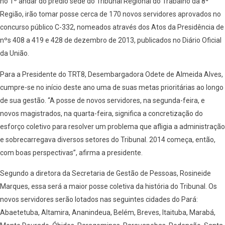
no 1º andar do prédio sede do Tribunal Regional do Trabalho da 8ª
Região, irão tomar posse cerca de 170 novos servidores aprovados no
concurso público C-332, nomeados através dos Atos da Presidência de
nºs 408 a 419 e 428 de dezembro de 2013, publicados no Diário Oficial
da União.
Para a Presidente do TRT8, Desembargadora Odete de Almeida Alves,
cumpre-se no início deste ano uma de suas metas prioritárias ao longo
de sua gestão. “A posse de novos servidores, na segunda-feira, e
novos magistrados, na quarta-feira, significa a concretização do
esforço coletivo para resolver um problema que afligia a administração
e sobrecarregava diversos setores do Tribunal. 2014 começa, então,
com boas perspectivas”, afirma a presidente.
Segundo a diretora da Secretaria de Gestão de Pessoas, Rosineide
Marques, essa será a maior posse coletiva da história do Tribunal. Os
novos servidores serão lotados nas seguintes cidades do Pará:
Abaetetuba, Altamira, Ananindeua, Belém, Breves, Itaituba, Marabá,