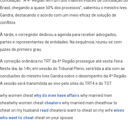
Conciliação. “A 4ª Região tem um dos maiores índices de conciliação do
Brasil, chegando a quase 50% dos processos”, salientou o ministro Ives
Gandra, destacando o acordo com um meio eficaz de solução de
conflitos.
À tarde, o corregedor dedicou a agenda para receber advogados,
partes e representantes de entidades. Na sequência, reuniu-se com
juízes de primeiro grau.
A correição ordinária no TRT da 4ª Região prossegue até sexta-feira.
Neste dia, às 14h, em sessão do Tribunal Pleno, será lida a ata com as
conclusões do ministro Ives Gandra sobre o desempenho da 4ª Região.
A sessão será transmitida ao vivo pelo sites do TRT4 e do TST.
why women cheat
why do men have affairs
why married men
cheatwhy women cheat
cheaters
why married men cheathow to
cheat on my husband
read
cheatersi want to cheat on my wife
wives
who want to cheat
cheat on your spouse