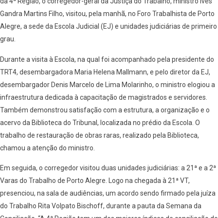
da 4ª Região, o corregedor-geral da Justiça do Trabalho, ministro Ives
Gandra Martins Filho, visitou, pela manhã, no Foro Trabalhista de Porto
Alegre, a sede da Escola Judicial (EJ) e unidades judiciárias de primeiro
grau.
Durante a visita à Escola, na qual foi acompanhado pela presidente do
TRT4, desembargadora Maria Helena Mallmann, e pelo diretor da EJ,
desembargador Denis Marcelo de Lima Molarinho, o ministro elogiou a
infraestrutura dedicada à capacitação de magistrados e servidores.
Também demonstrou satisfação com a estrutura, a organização e o
acervo da Biblioteca do Tribunal, localizada no prédio da Escola. O
trabalho de restauração de obras raras, realizado pela Biblioteca,
chamou a atenção do ministro.
Em seguida, o corregedor visitou duas unidades judiciárias: a 21ª e a 2ª
Varas do Trabalho de Porto Alegre. Logo na chegada à 21ª VT,
presenciou, na sala de audiências, um acordo sendo firmado pela juíza
do Trabalho Rita Volpato Bischoff, durante a pauta da Semana da