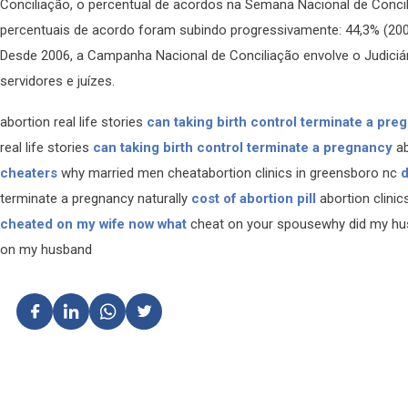
Conciliação, o percentual de acordos na Semana Nacional de Concil
percentuais de acordo foram subindo progressivamente: 44,3% (2008
Desde 2006, a Campanha Nacional de Conciliação envolve o Judiciári
servidores e juízes.
abortion real life stories
can taking birth control terminate a pre
real life stories
can taking birth control terminate a pregnancy
ab
cheaters
why married men cheatabortion clinics in greensboro nc
d
terminate a pregnancy naturally
cost of abortion pill
abortion clini
cheated on my wife now what
cheat on your spousewhy did my h
on my husband