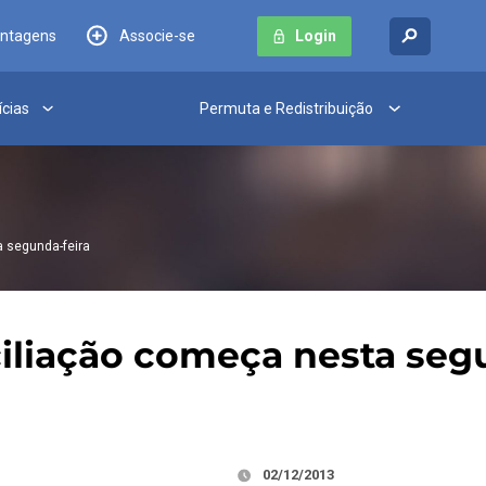
antagens
Associe-se
Login
ícias
Permuta e Redistribuição
 segunda-feira
liação começa nesta segu
02/12/2013