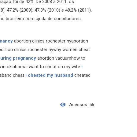
iação foi de 42%. De 2008 a 2011, os
); 47,2% (2009); 47,3% (2010) e 48,2% (2011).
o brasileiro com ajuda de conciliadores,
gnancy
abortion clinics rochester nyabortion
ortion clinics rochester nywhy women cheat
uring pregnancy
abortion vacuumhow to
cs in oklahomai want to cheat on my wife
i
usband cheat
i cheated my husband
cheated
Acessos: 56