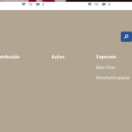
19
3
10
0
stribuição
Ações
Especiais
Bem Viver
Revista Em pauta