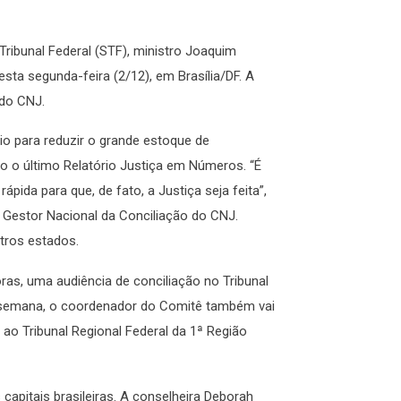
ribunal Federal (STF), ministro Joaquim
sta segunda-feira (2/12), em Brasília/DF. A
 do CNJ.
io para reduzir o grande estoque de
do o último Relatório Justiça em Números. “É
ida para que, de fato, a Justiça seja feita”,
Gestor Nacional da Conciliação do CNJ.
tros estados.
oras, uma audiência de conciliação no Tribunal
 a semana, o coordenador do Comitê também vai
e ao Tribunal Regional Federal da 1ª Região
apitais brasileiras. A conselheira Deborah