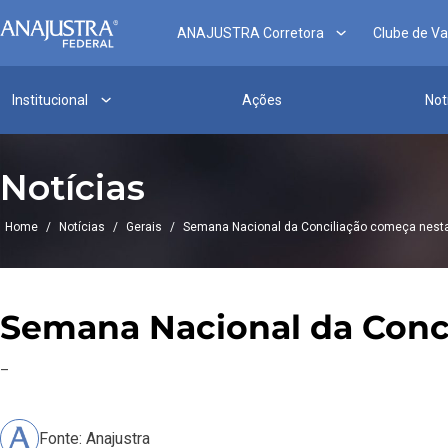
ANAJUSTRA Corretora
Clube de V
Institucional
Ações
Not
Notícias
Home
/
Notícias
/
Gerais
/
Semana Nacional da Conciliação começa nesta
Semana Nacional da Conci
–
Fonte: Anajustra