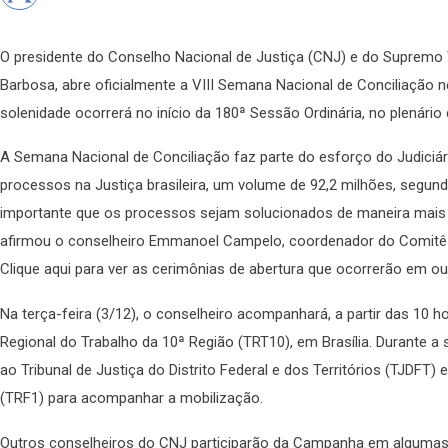
O presidente do Conselho Nacional de Justiça (CNJ) e do Supremo T
Barbosa, abre oficialmente a VIII Semana Nacional de Conciliação ne
solenidade ocorrerá no início da 180ª Sessão Ordinária, no plenário
A Semana Nacional de Conciliação faz parte do esforço do Judiciár
processos na Justiça brasileira, um volume de 92,2 milhões, segun
importante que os processos sejam solucionados de maneira mais ráp
afirmou o conselheiro Emmanoel Campelo, coordenador do Comitê 
Clique aqui para ver as cerimônias de abertura que ocorrerão em ou
Na terça-feira (3/12), o conselheiro acompanhará, a partir das 10 h
Regional do Trabalho da 10ª Região (TRT10), em Brasília. Durante
ao Tribunal de Justiça do Distrito Federal e dos Territórios (TJDFT) 
(TRF1) para acompanhar a mobilização.
Outros conselheiros do CNJ participarão da Campanha em algumas c