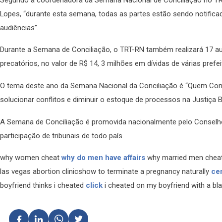
Lopes, “durante esta semana, todas as partes estão sendo notifica
audiências”.
Durante a Semana de Conciliação, o TRT-RN também realizará 17 au
precatórios, no valor de R$ 14, 3 milhões em dívidas de várias prefe
O tema deste ano da Semana Nacional da Conciliação é “Quem Conc
solucionar conflitos e diminuir o estoque de processos na Justiça Br
A Semana de Conciliação é promovida nacionalmente pelo Conselh
participação de tribunais de todo país.
why women cheat
why do men have affairs
why married men cheat
las vegas abortion clinicshow to terminate a pregnancy naturally
ce
boyfriend thinks i cheated
click
i cheated on my boyfriend with a bl