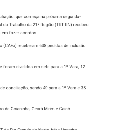
ciliação, que começa na próxima segunda-
onal do Trabalho da 21ª Região (TRT-RN) recebeu
 em fazer acordos.
ão (CAEx) receberam 638 pedidos de inclusão
e foram divididos em sete para a 1ª Vara, 12
de conciliação, sendo 49 para a 1ª Vara e 35
ho de Goianinha, Ceará Mirim e Caicó
do Rio Grande do Norte, juíza Lisandra