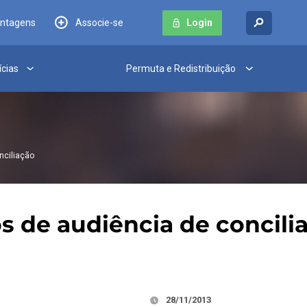
antagens
Associe-se
Login
ícias
Permuta e Redistribuição
nciliação
s de audiência de concili
28/11/2013