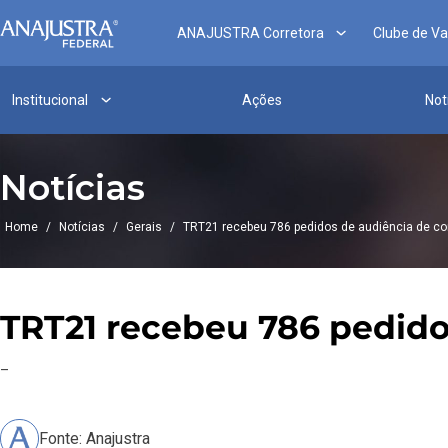
ANAJUSTRA Corretora
Clube de V
Institucional
Ações
Not
Notícias
Home
/
Notícias
/
Gerais
/
TRT21 recebeu 786 pedidos de audiência de co
TRT21 recebeu 786 pedido
–
Fonte: Anajustra