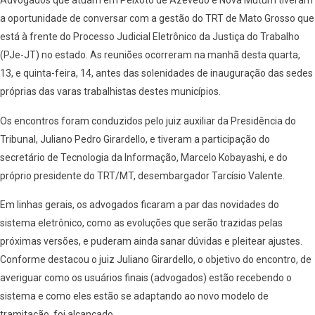
Advogados que atuam em Peixoto de Azevedo e Nova Mutum tiveram
a oportunidade de conversar com a gestão do TRT de Mato Grosso que
está à frente do Processo Judicial Eletrônico da Justiça do Trabalho
(PJe-JT) no estado. As reuniões ocorreram na manhã desta quarta,
13, e quinta-feira, 14, antes das solenidades de inauguração das sedes
próprias das varas trabalhistas destes municípios.
Os encontros foram conduzidos pelo juiz auxiliar da Presidência do
Tribunal, Juliano Pedro Girardello, e tiveram a participação do
secretário de Tecnologia da Informação, Marcelo Kobayashi, e do
próprio presidente do TRT/MT, desembargador Tarcísio Valente.
Em linhas gerais, os advogados ficaram a par das novidades do
sistema eletrônico, como as evoluções que serão trazidas pelas
próximas versões, e puderam ainda sanar dúvidas e pleitear ajustes.
Conforme destacou o juiz Juliano Girardello, o objetivo do encontro, de
averiguar como os usuários finais (advogados) estão recebendo o
sistema e como eles estão se adaptando ao novo modelo de
tramitação, foi alcançado.