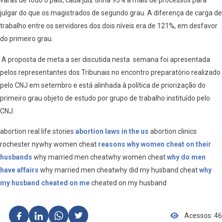
varas de todo o país, cada juiz tinha 93% a mais de processos para
julgar do que os magistrados de segundo grau. A diferença de carga de
trabalho entre os servidores dos dois níveis era de 121%, em desfavor
do primeiro grau.
A proposta de meta a ser discutida nesta semana foi apresentada
pelos representantes dos Tribunais no encontro preparatório realizado
pelo CNJ em setembro e está alinhada à política de priorização do
primeiro grau objeto de estudo por grupo de trabalho instituído pelo
CNJ.
abortion real life stories
abortion laws in the us
abortion clinics
rochester nywhy women cheat
reasons why women cheat on their
husbands
why married men cheatwhy women cheat
why do men
have affairs
why married men cheatwhy did my husband cheat
why
my husband cheated on me
cheated on my husband
Acessos: 46