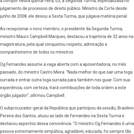
a compor nessa quinta-feira, 03, a Segunda Turma, especializada no
julgamento de processos de direito público. Ministro da Corte desde
junho de 2008, ele deixou a Sexta Turma, que julgava matéria penal.
Ao recepcionar o novo membro, o presidente da Segunda Turma,
ministro Mauro Campbell Marques, destacou a trajetória de 32 anos na
magistratura, pela qual conquistou respeito, admiração e
companheirismo de todos os ministros.
Og Fernandes assume a vaga aberta com a aposentadoria, no mês
passado, do ministro Castro Meira. “Nada melhor do que sair uma toga
surrada e entrar outra toga surrada para também nos guiar. Com sua
experiência, com certeza, trará contribuições de toda ordem a este
órgão julgador”, afirmou Campbell.
O subprocurador-geral da República que participou da sessão, Brasilino
Pereira dos Santos, atuou ao lado de Fernandes na Sexta Turma e
destacou aspectos dessa convivência. “O ministro Og Fernandes é uma
pessoa extremamente simpática, agradável, educada, foi sempre tão