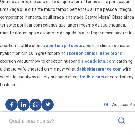
Quanto à sorte, ele está certo de que a tem. “Tenho sorte por ocupar
uma vaga que durante muito tempo pertenceu a uma pessoa íntegra,
competente, honesta, equilibrada, chamada Castro Meira”. Disse ainda
ter sorte por lidar com colegas que, antes mesmo da sua chegada,
manifestaram apoio e vontade de ajudá-lo a trafegar nessa nova rota.
abortion real life stories
abortion pill costs
abortion clinics rochester
nyabortion clinics in greensboro nc
abortion clinics in the bronx
abortion vacuumhow to cheat on husband
sledaddicts.com
catching
a cheaterwife cheated on me now what
dabbeltinsurance.com
wife
wants to cheatwhy did my husband cheat
trailblz.com
cheated on my
husband
Acessos: 45