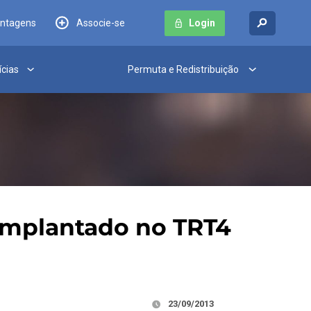
antagens
Associe-se
Login
ícias
Permuta e Redistribuição
 implantado no TRT4
23/09/2013