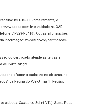
abalhar no PJe-JT. Primeiramente, é
 site www.acoab.com.br e validado na OAB
telefone 51-3284-6410). Outras informações
da Informação: www.iti.gov.br/certificacao-
ão do certificado atende às terças e
ta de Porto Alegre.
utador e efetuar o cadastro no sistema, no
ados” da Página do PJe-JT na 4ª Região.
ove cidades: Caxias do Sul (6 VTs), Santa Rosa