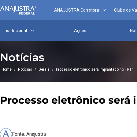
ANAJUSTRA Corretora
Clube de V
Institucional
Ações
Not
Notícias
Home
/
Notícias
/
Gerais
/
Processo eletrônico será implantado no TRT4
Processo eletrônico será
–
Fonte: Anajustra