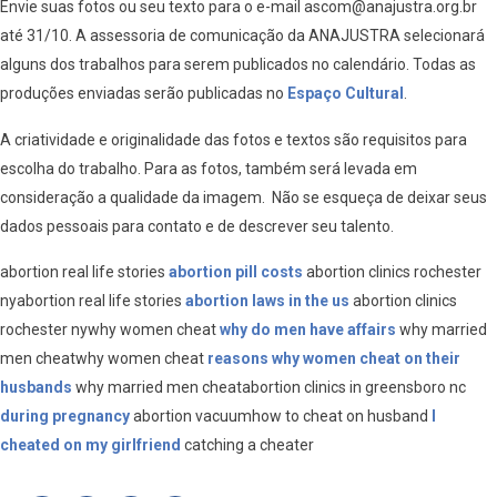
Envie suas fotos ou seu texto para o e-mail ascom@anajustra.org.br
até 31/10. A assessoria de comunicação da ANAJUSTRA selecionará
alguns dos trabalhos para serem publicados no calendário. Todas as
produções enviadas serão publicadas no
Espaço Cultural
.
A criatividade e originalidade das fotos e textos são requisitos para
escolha do trabalho. Para as fotos, também será levada em
consideração a qualidade da imagem. Não se esqueça de deixar seus
dados pessoais para contato e de descrever seu talento.
abortion real life stories
abortion pill costs
abortion clinics rochester
nyabortion real life stories
abortion laws in the us
abortion clinics
rochester nywhy women cheat
why do men have affairs
why married
men cheatwhy women cheat
reasons why women cheat on their
husbands
why married men cheatabortion clinics in greensboro nc
during pregnancy
abortion vacuumhow to cheat on husband
I
cheated on my girlfriend
catching a cheater