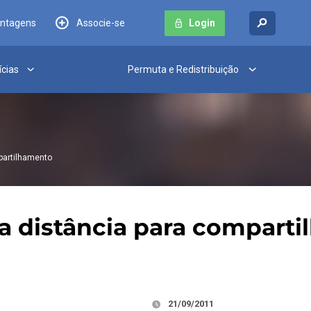
antagens
Associe-se
Login
ícias
Permuta e Redistribuição
mpartilhamento
 a distância para compart
21/09/2011