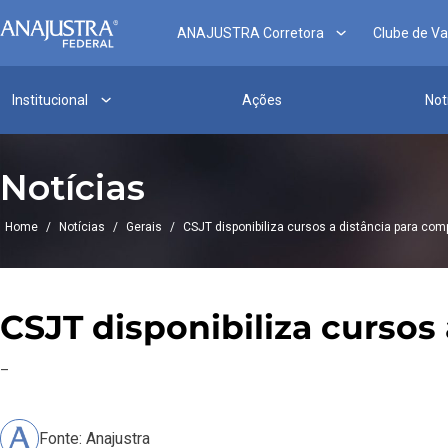
ANAJUSTRA Corretora
Clube de V
Institucional
Ações
Not
Notícias
Home
/
Notícias
/
Gerais
/
CSJT disponibiliza cursos a distância para co
CSJT disponibiliza cursos
–
Fonte: Anajustra