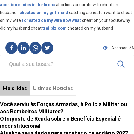
abortion clinics in the bronx
abortion vacuumhow to cheat on
husband
I cheated on my girlfriend
catching a cheateri want to cheat
on my wife
i cheated on my wife now what
cheat on your spousewhy
did my husband cheat
trailblz.com
cheated on my husband
Acessos: 56
Mais lidas
Últimas Notícias
Você serviu às Forças Armadas, à Polícia Militar ou
aos Bombeiros Militares?
O Imposto de Renda sobre o Benefício Especial é
inconstitucional
Atualize seus dados para receber o calendário 2027