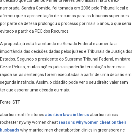
a decisão que condenou Pimenta Neves pelo assassinato da ex-
namorada, Sandra Gomide, foi tomada em 2006 pelo Tribunal local e
afirmou que a apresentação de recursos para os tribunais superiores
por parte da defesa prolongou o processo por mais 5 anos, o que seria
evitado a partir da PEC dos Recursos.
A proposta já está tramitando no Senado Federal e aumenta a
importância das decisões dadas pelos juízes e Tribunais de Justiça dos
Estados. Segundo o presidente do Supremo Tribunal Federal, ministro
Cezar Peluso, muitas ações judiciais poderão ter solução bem mais
rápida se as sentenças forem executadas a partir de uma decisão em
segunda instância. Assim, o cidadão pode ver o seu direito valer sem
ter que esperar uma década ou mais.
Fonte: STF
abortion real life stories
abortion laws in the us
abortion clinics
rochester nywhy women cheat
reasons why women cheat on their
husbands
why married men cheatabortion clinics in greensboro nc