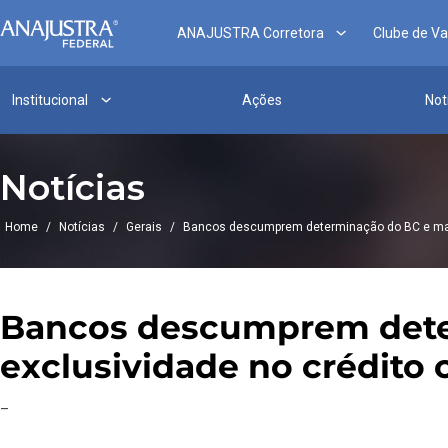
ANAJUSTRA Corretora
Clube de V
Institucional
Ações
Not
Notícias
Home
/
Notícias
/
Gerais
/
Bancos descumprem determinação do BC e mant
Bancos descumprem dete
exclusividade no crédito 
–