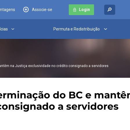
antagens
Associe-se
Login
ícias
Permuta e Redistribuição
êm na Justiça exclusividade no crédito consignado a servidores
rminação do BC e mantêm
consignado a servidores