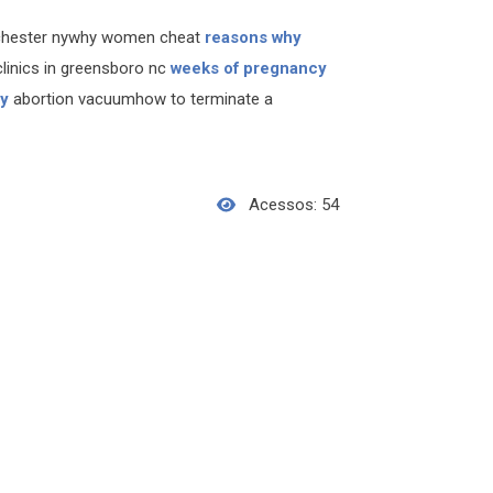
ochester nywhy women cheat
reasons why
linics in greensboro nc
weeks of pregnancy
cy
abortion vacuumhow to terminate a
Acessos: 54