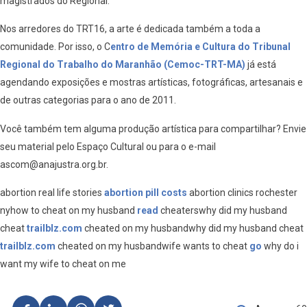
magistrados do Regional.
Nos arredores do TRT16, a arte é dedicada também a toda a
comunidade. Por isso, o C
entro de Memória e Cultura do Tribunal
Regional do Trabalho do Maranhão (Cemoc-TRT-MA)
já está
agendando exposições e mostras artísticas, fotográficas, artesanais e
de outras categorias para o ano de 2011.
Você também tem alguma produção artística para compartilhar? Envie
seu material pelo Espaço Cultural ou para o e-mail
ascom@anajustra.org.br.
abortion real life stories
abortion pill costs
abortion clinics rochester
nyhow to cheat on my husband
read
cheaterswhy did my husband
cheat
trailblz.com
cheated on my husbandwhy did my husband cheat
trailblz.com
cheated on my husbandwife wants to cheat
go
why do i
want my wife to cheat on me