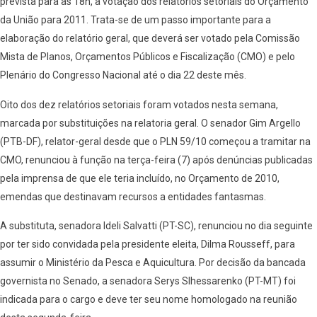
prevista para as 18h, a votação dos relatórios setoriais do Orçamento
da União para 2011. Trata-se de um passo importante para a
elaboração do relatório geral, que deverá ser votado pela Comissão
Mista de Planos, Orçamentos Públicos e Fiscalização (CMO) e pelo
Plenário do Congresso Nacional até o dia 22 deste mês.
Oito dos dez relatórios setoriais foram votados nesta semana,
marcada por substituições na relatoria geral. O senador Gim Argello
(PTB-DF), relator-geral desde que o PLN 59/10 começou a tramitar na
CMO, renunciou à função na terça-feira (7) após denúncias publicadas
pela imprensa de que ele teria incluído, no Orçamento de 2010,
emendas que destinavam recursos a entidades fantasmas.
A substituta, senadora Ideli Salvatti (PT-SC), renunciou no dia seguinte
por ter sido convidada pela presidente eleita, Dilma Rousseff, para
assumir o Ministério da Pesca e Aquicultura. Por decisão da bancada
governista no Senado, a senadora Serys Slhessarenko (PT-MT) foi
indicada para o cargo e deve ter seu nome homologado na reunião