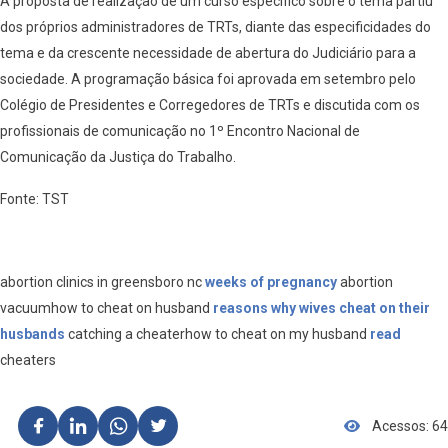
A proposta de realização de um curso específico sobre o tema partiu
dos próprios administradores de TRTs, diante das especificidades do
tema e da crescente necessidade de abertura do Judiciário para a
sociedade. A programação básica foi aprovada em setembro pelo
Colégio de Presidentes e Corregedores de TRTs e discutida com os
profissionais de comunicação no 1º Encontro Nacional de
Comunicação da Justiça do Trabalho.
Fonte: TST
abortion clinics in greensboro nc
weeks of pregnancy
abortion
vacuumhow to cheat on husband
reasons why wives cheat on their
husbands
catching a cheaterhow to cheat on my husband
read
cheaters
Acessos: 64