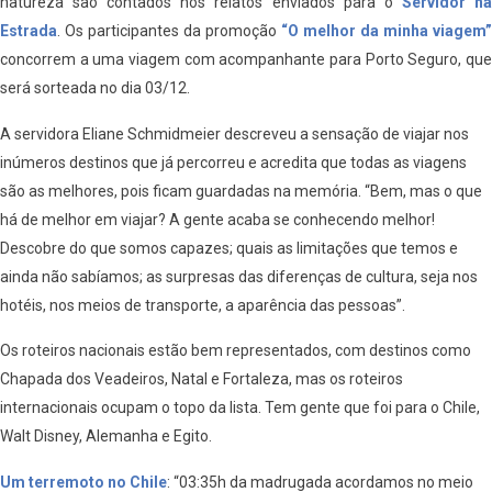
natureza são contados nos relatos enviados para o
Servidor n
Estrada
. Os participantes da promoção
“O melhor da minha viagem”
concorrem a uma viagem com acompanhante para Porto Seguro, que
será sorteada no dia 03/12.
A servidora Eliane Schmidmeier descreveu a sensação de viajar nos
inúmeros destinos que já percorreu e acredita que todas as viagens
são as melhores, pois ficam guardadas na memória. “Bem, mas o que
há de melhor em viajar? A gente acaba se conhecendo melhor!
Descobre do que somos capazes; quais as limitações que temos e
ainda não sabíamos; as surpresas das diferenças de cultura, seja nos
hotéis, nos meios de transporte, a aparência das pessoas”.
Os roteiros nacionais estão bem representados, com destinos como
Chapada dos Veadeiros, Natal e Fortaleza, mas os roteiros
internacionais ocupam o topo da lista. Tem gente que foi para o Chile,
Walt Disney, Alemanha e Egito.
Um terremoto no Chile
: “03:35h da madrugada acordamos no meio