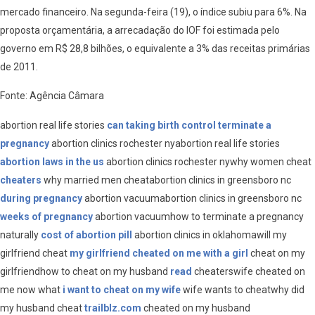
mercado financeiro. Na segunda-feira (19), o índice subiu para 6%. Na
proposta orçamentária, a arrecadação do IOF foi estimada pelo
governo em R$ 28,8 bilhões, o equivalente a 3% das receitas primárias
de 2011.
Fonte: Agência Câmara
abortion real life stories
can taking birth control terminate a
pregnancy
abortion clinics rochester nyabortion real life stories
abortion laws in the us
abortion clinics rochester nywhy women cheat
cheaters
why married men cheatabortion clinics in greensboro nc
during pregnancy
abortion vacuumabortion clinics in greensboro nc
weeks of pregnancy
abortion vacuumhow to terminate a pregnancy
naturally
cost of abortion pill
abortion clinics in oklahomawill my
girlfriend cheat
my girlfriend cheated on me with a girl
cheat on my
girlfriendhow to cheat on my husband
read
cheaterswife cheated on
me now what
i want to cheat on my wife
wife wants to cheatwhy did
my husband cheat
trailblz.com
cheated on my husband