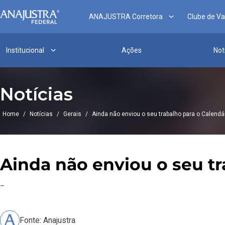
ANAJUSTRA Corretora
Clube de V
Institucional
Ações
Not
Notícias
Home
/
Notícias
/
Gerais
/
Ainda não enviou o seu trabalho para o Calendá
Ainda não enviou o seu tr
–
Fonte: Anajustra