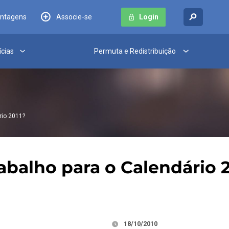
antagens
Associe-se
Login
ícias
Permuta e Redistribuição
rio 2011?
abalho para o Calendário 2
18/10/2010