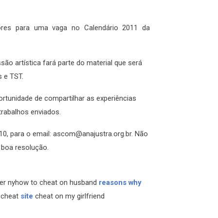
idores para uma vaga no Calendário 2011 da
ssão artística fará parte do material que será
s e TST.
rtunidade de compartilhar as experiências
trabalhos enviados.
10, para o email: ascom@anajustra.org.br. Não
 boa resolução.
ster nyhow to cheat on husband
reasons why
d cheat
site
cheat on my girlfriend