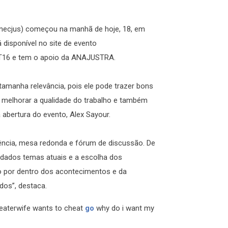
Conecjus) começou na manhã de hoje, 18, em
 disponível no site de evento
RT16 e tem o apoio da ANAJUSTRA.
tamanha relevância, pois ele pode trazer bons
 e melhorar a qualidade do trabalho e também
bertura do evento, Alex Sayour.
ncia, mesa redonda e fórum de discussão. De
rdados temas atuais e a escolha dos
ão por dentro dos acontecimentos e da
dos”, destaca.
eaterwife wants to cheat
go
why do i want my