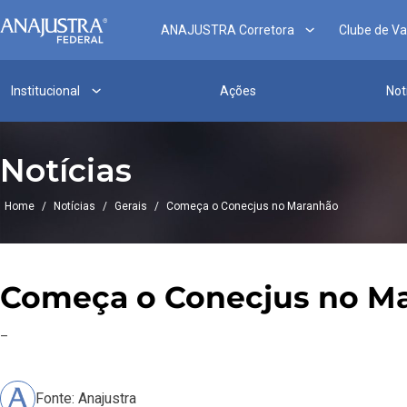
ANAJUSTRA Corretora
Clube de V
Institucional
Ações
Not
Notícias
Home
/
Notícias
/
Gerais
/
Começa o Conecjus no Maranhão
Começa o Conecjus no M
–
Fonte: Anajustra