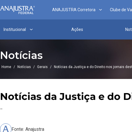
ANAJUSTRA Corretora
Clube de V
Institucional
Ações
Not
Notícias
Home
/
Notícias
/
Gerais
/
Notícias da Justiça e do Direito nos jornais des
Notícias da Justiça e do Di
–
Fonte: Anajustra