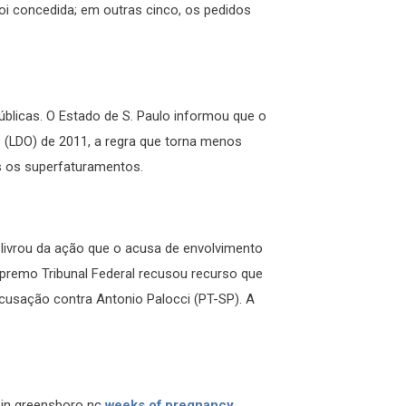
oi concedida; em outras cinco, os pedidos
úblicas. O Estado de S. Paulo informou que o
s (LDO) de 2011, a regra que torna menos
is os superfaturamentos.
livrou da ação que o acusa de envolvimento
upremo Tribunal Federal recusou recurso que
 acusação contra Antonio Palocci (PT-SP). A
 in greensboro nc
weeks of pregnancy