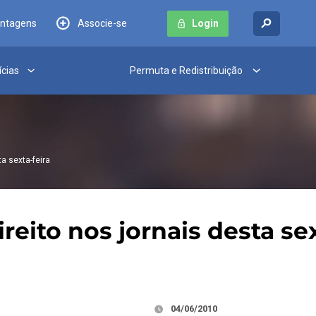
antagens
Associe-se
Login
ícias
Permuta e Redistribuição
ta sexta-feira
reito nos jornais desta sex
04/06/2010