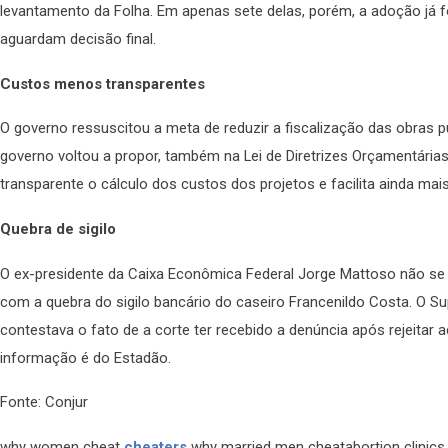
levantamento da Folha. Em apenas sete delas, porém, a adoção já f
aguardam decisão final.
Custos menos transparentes
O governo ressuscitou a meta de reduzir a fiscalização das obras p
governo voltou a propor, também na Lei de Diretrizes Orçamentária
transparente o cálculo dos custos dos projetos e facilita ainda ma
Quebra de sigilo
O ex-presidente da Caixa Econômica Federal Jorge Mattoso não se 
com a quebra do sigilo bancário do caseiro Francenildo Costa. O S
contestava o fato de a corte ter recebido a denúncia após rejeitar
informação é do Estadão.
Fonte: Conjur
why women cheat
cheaters
why married men cheatabortion clinics