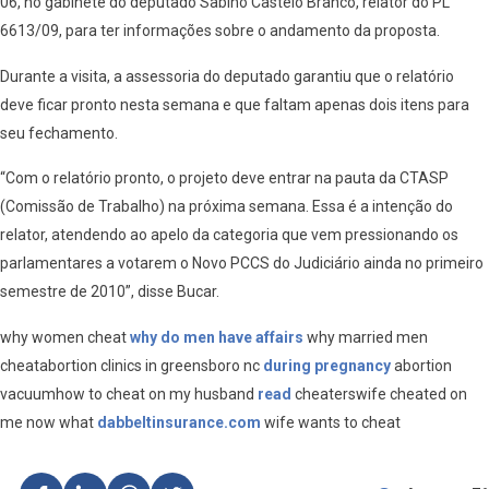
06, no gabinete do deputado Sabino Castelo Branco, relator do PL
6613/09, para ter informações sobre o andamento da proposta.
Durante a visita, a assessoria do deputado garantiu que o relatório
deve ficar pronto nesta semana e que faltam apenas dois itens para
seu fechamento.
“Com o relatório pronto, o projeto deve entrar na pauta da CTASP
(Comissão de Trabalho) na próxima semana. Essa é a intenção do
relator, atendendo ao apelo da categoria que vem pressionando os
parlamentares a votarem o Novo PCCS do Judiciário ainda no primeiro
semestre de 2010”, disse Bucar.
why women cheat
why do men have affairs
why married men
cheatabortion clinics in greensboro nc
during pregnancy
abortion
vacuumhow to cheat on my husband
read
cheaterswife cheated on
me now what
dabbeltinsurance.com
wife wants to cheat