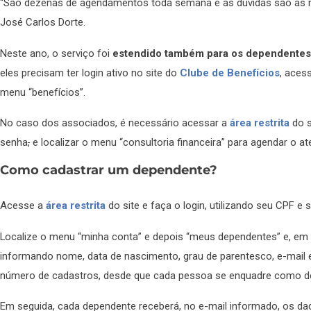
“São dezenas de agendamentos toda semana e as dúvidas são as mais
José Carlos Dorte.
Neste ano, o serviço foi
estendido também para os dependentes
eles precisam ter login ativo no site do
Clube de Benefícios
, aces
menu “benefícios”.
No caso dos associados, é necessário acessar a
área restrita
do s
senha
,
e localizar o menu “consultoria financeira” para agendar o 
Como cadastrar um dependente?
Acesse a
área restrita
do site e faça o login, utilizando seu CPF 
Localize o menu “minha conta” e depois “meus dependentes” e, em s
informando nome, data de nascimento, grau de parentesco, e-mail e
número de cadastros, desde que cada pessoa se enquadre como de
Em seguida, cada dependente receberá, no e-mail informado, os d