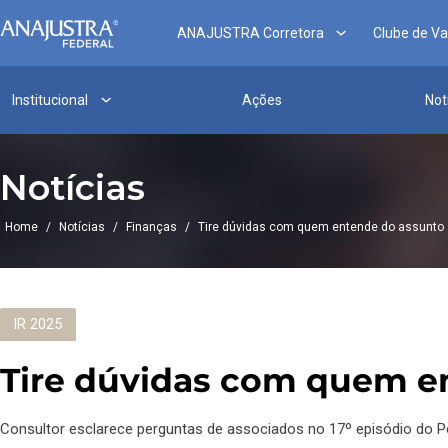
ANAJUSTRA Corretora
Clube de V
Institucional
Ações
Not
Notícias
Home
/
Notícias
/
Finanças
/
Tire dúvidas com quem entende do assunt
IR 2025
Tire dúvidas com quem 
Consultor esclarece perguntas de associados no 17º episódio do P