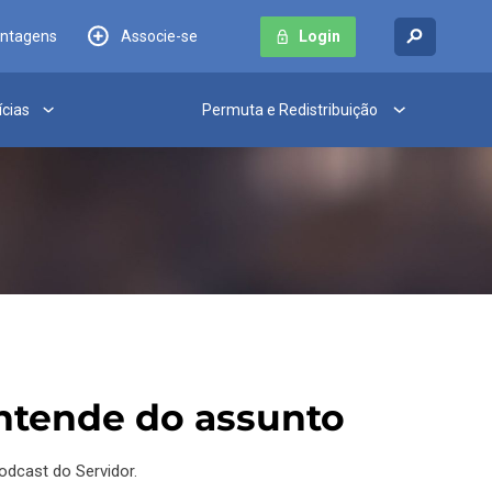
antagens
Associe-se
Login
ícias
Permuta e Redistribuição
o
entende do assunto
odcast do Servidor.