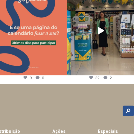
9
0
32
2
stribuição
Ações
Especiais