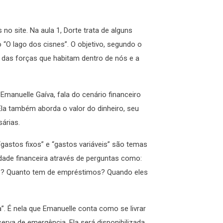
no site. Na aula 1, Dorte trata de alguns
O lago dos cisnes”. O objetivo, segundo o
 das forças que habitam dentro de nós e a
Emanuelle Gaíva, fala do cenário financeiro
Ela também aborda o valor do dinheiro, seu
árias.
 “gastos fixos” e “gastos variáveis” são temas
idade financeira através de perguntas como:
ido? Quanto tem de empréstimos? Quando eles
a”. É nela que Emanuelle conta como se livrar
rva de emergência. Ela será disponibilizada