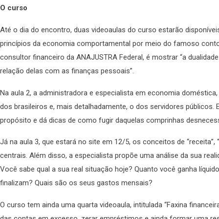
O curso
Até o dia do encontro, duas videoaulas do curso estarão disponíveis 
princípios da economia comportamental por meio do famoso conto “
consultor financeiro da ANAJUSTRA Federal, é mostrar “a dualidade
relação delas com as finanças pessoais”.
Na aula 2, a administradora e especialista em economia doméstica, 
dos brasileiros e, mais detalhadamente, o dos servidores públicos. 
propósito e dá dicas de como fugir daquelas comprinhas desnecess
Já na aula 3, que estará no site em 12/5, os conceitos de “receita”,
centrais. Além disso, a especialista propõe uma análise da sua real
Você sabe qual a sua real situação hoje? Quanto você ganha líqu
finalizam? Quais são os seus gastos mensais?
O curso tem ainda uma quarta videoaula, intitulada “Faxina financeir
das contas em excesso, zerar empréstimos e ainda formar uma rese