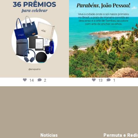
14
2
13
1
Notícias
Permuta e Redi