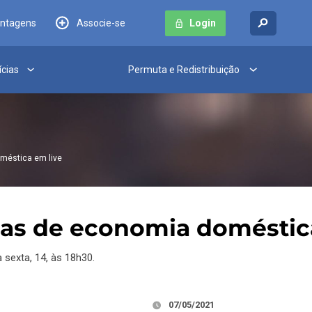
antagens
Associe-se
Login
ícias
Permuta e Redistribuição
méstica em live
cas de economia doméstic
sexta, 14, às 18h30.
07/05/2021