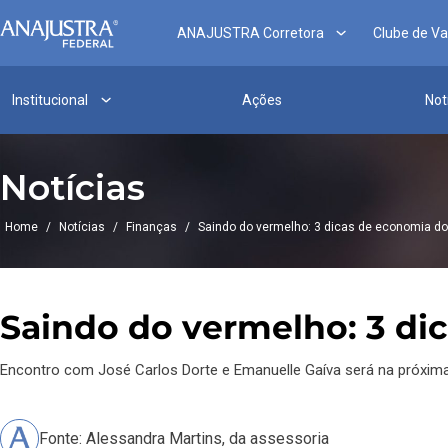
ANAJUSTRA Corretora
Clube de V
Institucional
Ações
Not
Notícias
Home
/
Notícias
/
Finanças
/
Saindo do vermelho: 3 dicas de economia do
Saindo do vermelho: 3 di
Encontro com José Carlos Dorte e Emanuelle Gaíva será na próxima 
Fonte: Alessandra Martins, da assessoria