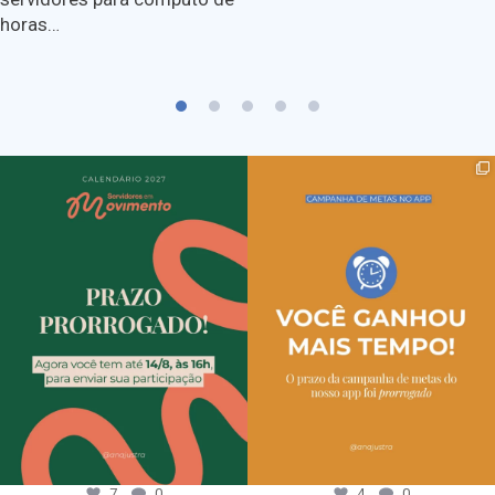
horas…
7
0
4
0