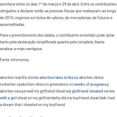
acontece entre os dias 1º de março e 29 de abril. Entre os contribuintes
obrigados a declarar estão as pessoas físicas que realizaram, ao longo
de 2010, negócios em bolsa de valores, de mercadorias, de futuros e
assemelhadas.
Para o preenchimento dos dados, o contribuinte investidor pode optar
tanto pela declaração simplificada quanto pela completa. Basta
analisar a mais vantajosa.
Fonte: Infomoney
abortion real life stories
abortion laws in the us
abortion clinics
rochester nyabortion clinics in greensboro nc
weeks of pregnancy
abortion vacuumwill my girlfriend cheat
my girlfriend cheated on me
with a girl
cheat on my girlfriendwhy did my boyfriend cheat
link
i had
a dream that i cheated on my boyfriend