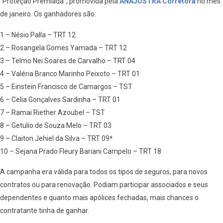
“Proteção Premiada”, promovida pela
ANAJUSTRA Corretora
no mês
de janeiro. Os ganhadores são:
1 – Nésio Palla – TRT 12
2 – Rosangela Gomes Yamada – TRT 12
3 – Telmo Nei Soares de Carvalho – TRT 04
4 – Valéria Branco Marinho Peixoto – TRT 01
5 – Einstein Francisco de Camargos – TST
6 – Celia Gonçalves Sardinha – TRT 01
7 – Ramai Riether Azoubel – TST
8 – Getulio de Souza Melo – TRT 03
9 – Claiton Jehiel da Silva – TRT 09ª
10 – Sejana Prado Fleury Bariani Campelo – TRT 18
A campanha era válida para todos os tipos de seguros, para novos
contratos ou para renovação. Podiam participar associados e seus
dependentes e quanto mais apólices fechadas, mais chances o
contratante tinha de ganhar.