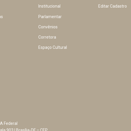
Institucional
Editar Cadastro
ns
Parlamentar
Convênios
Corretora
Espaço Cultural
A Federal
ala 903 | Brasília-DF – CEP