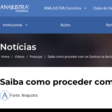
ANAJUSTRA Corretora
Clube de V
Institucional
Ações
Not
Notícias
Home
/
Vídeos
/
Finanças
/
Saiba como proceder com os Quintos na decl
Saiba como proceder com 
Fonte: Anajustra