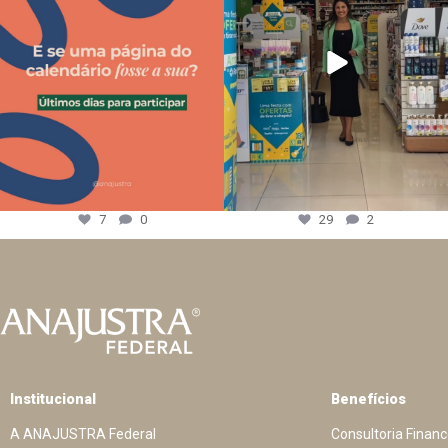
7
0
29
2
Institucional
Benefícios
A ANAJUSTRA Federal
Consultoria Financ