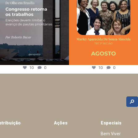
10
0
10
0
stribuição
Ações
Especiais
Bem Viver