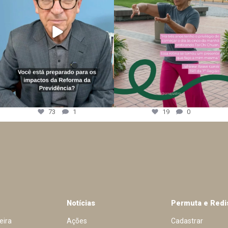
73
1
19
0
Notícias
Permuta e Redi
eira
Ações
Cadastrar