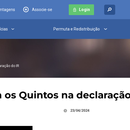
antagens
Associe-se
Login
ícias
Permuta e Redistribuição
aração do IR
os Quintos na declaração
23/04/2024