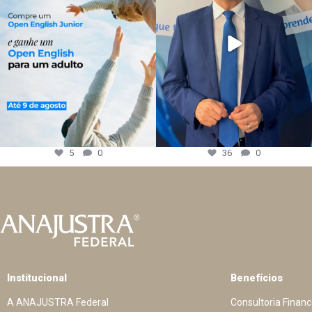
5
0
36
0
Institucional
Benefícios
A ANAJUSTRA Federal
Consultoria Financ