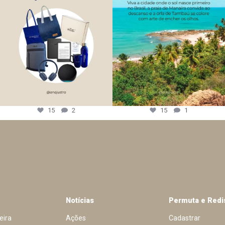
15
2
15
1
Notícias
Permuta e Redi
eira
Ações
Cadastrar