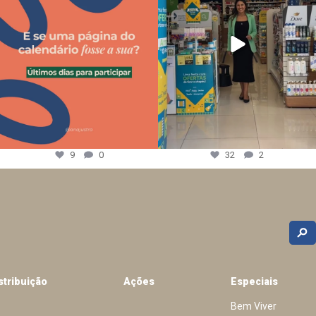
9
0
32
2
stribuição
Ações
Especiais
Bem Viver