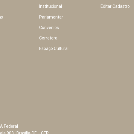
Institucional
Editar Cadastro
ns
Parlamentar
Convênios
Corretora
Espaço Cultural
A Federal
ala 903 | Brasília-DF – CEP