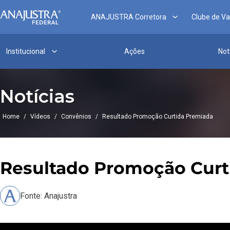
ANAJUSTRA Corretora
Clube de V
Institucional
Ações
Not
Notícias
Home
/
Vídeos
/
Convênios
/
Resultado Promoção Curtida Premiada
Resultado Promoção Curt
Fonte: Anajustra