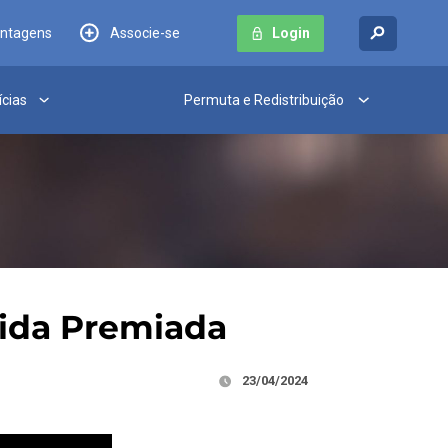
antagens
Associe-se
Login
ícias
Permuta e Redistribuição
ida Premiada
23/04/2024