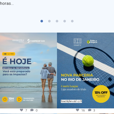
horas…
7
0
16
3