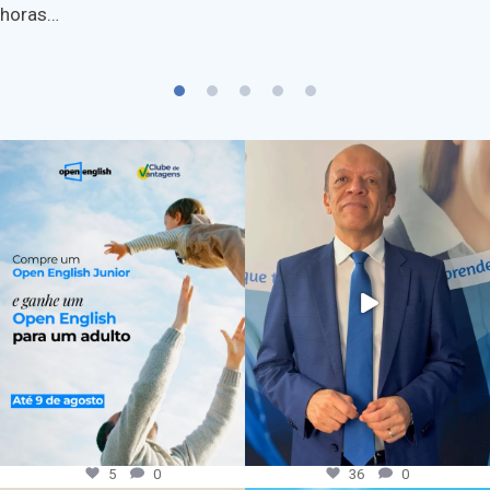
horas…
5
0
36
0