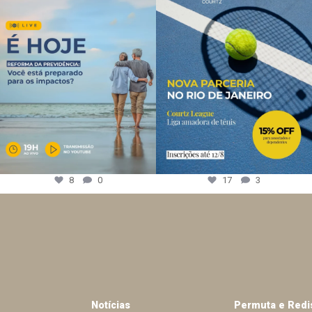
8
0
17
3
Notícias
Permuta e Redi