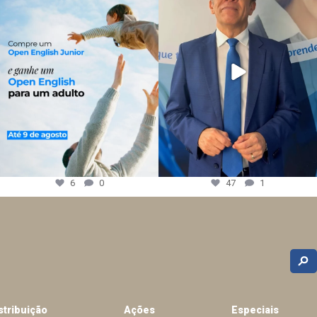
6
0
47
1
stribuição
Ações
Especiais