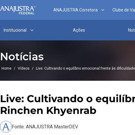
ANAJUSTRA Corretora
Clube de V
Institucional
Ações
Not
Notícias
Home
/
Vídeos
/
Live: Cultivando o equilíbrio emocional frente às dificuld
Live: Cultivando o equilí
Rinchen Khyenrab
Fonte: ANAJUSTRA MasterDEV