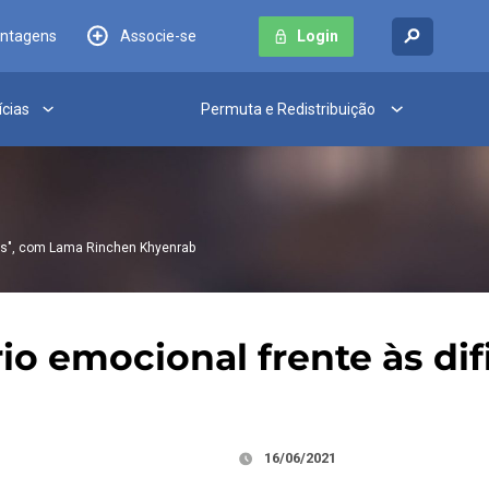
antagens
Associe-se
Login
ícias
Permuta e Redistribuição
ades", com Lama Rinchen Khyenrab
brio emocional frente às d
16/06/2021