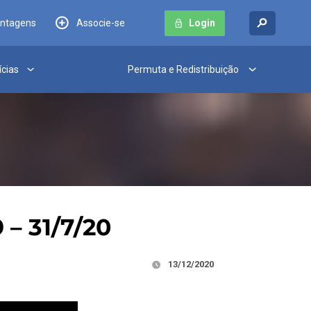
antagens
Associe-se
Login
ícias
Permuta e Redistribuição
 – 31/7/20
13/12/2020