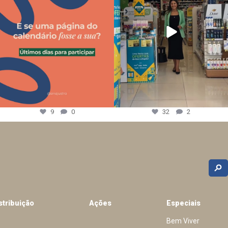
9
0
32
2
stribuição
Ações
Especiais
Bem Viver