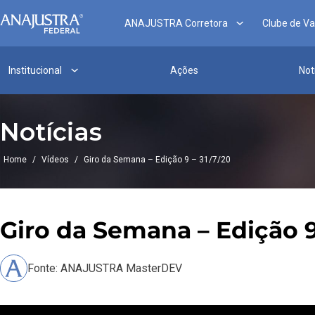
ANAJUSTRA Corretora
Clube de V
Institucional
Ações
Not
Notícias
Home
/
Vídeos
/
Giro da Semana – Edição 9 – 31/7/20
Giro da Semana – Edição 9
Fonte: ANAJUSTRA MasterDEV