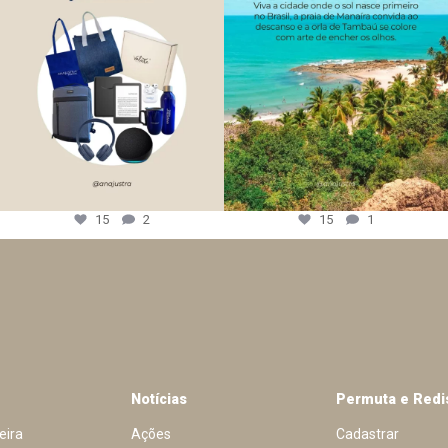
15
2
15
1
Notícias
Permuta e Redi
eira
Ações
Cadastrar