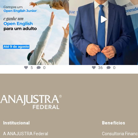
5
0
36
0
Institucional
Benefícios
A ANAJUSTRA Federal
Consultoria Financ