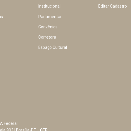
Institucional
Editar Cadastro
ns
Parlamentar
Convênios
Corretora
Espaço Cultural
A Federal
ala 903 | Brasília-DF – CEP