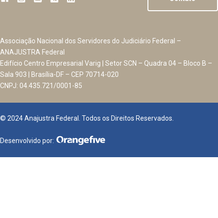
Associação Nacional dos Servidores do Judiciário Federal –
ANAJUSTRA Federal
Edifício Centro Empresarial Varig | Setor SCN – Quadra 04 – Bloco B –
Sala 903 | Brasília-DF – CEP 70714-020
CNPJ: 04.435.721/0001-85
© 2024 Anajustra Federal. Todos os Direitos Reservados.
Desenvolvido por: