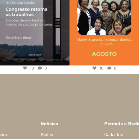
10
0
10
0
Notícias
Permuta e Redi
eira
Ações
Cadastrar