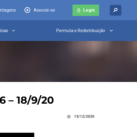
antagens
Associe-se
Login
ícias
Permuta e Redistribuição
6 – 18/9/20
13/12/2020