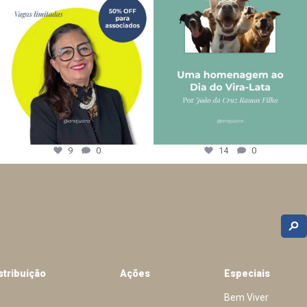
9
0
14
0
stribuição
Ações
Especiais
Bem Viver