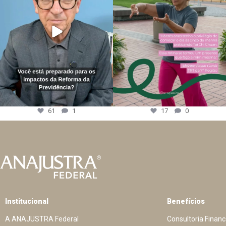
61
1
17
0
Institucional
Benefícios
A ANAJUSTRA Federal
Consultoria Financ