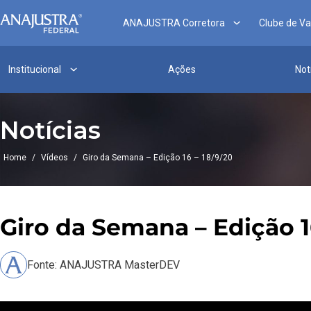
ANAJUSTRA Corretora
Clube de V
Institucional
Ações
Not
Notícias
Home
/
Vídeos
/
Giro da Semana – Edição 16 – 18/9/20
Giro da Semana – Edição 1
Fonte: ANAJUSTRA MasterDEV