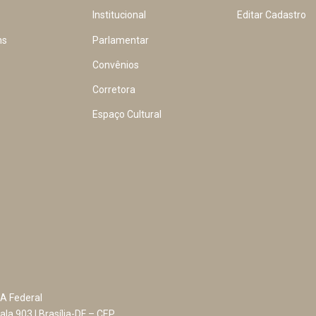
Institucional
Editar Cadastro
ns
Parlamentar
Convênios
Corretora
Espaço Cultural
A Federal
ala 903 | Brasília-DF – CEP