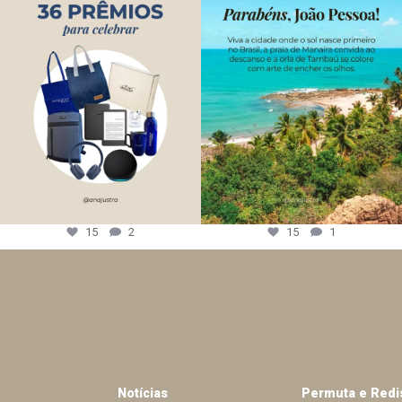
15
2
15
1
Notícias
Permuta e Redi