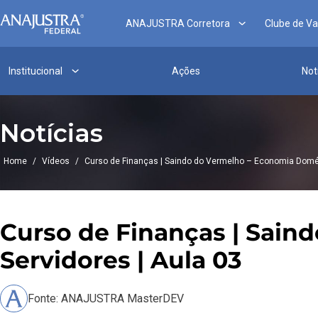
ANAJUSTRA Corretora
Clube de V
Institucional
Ações
Not
Notícias
Home
/
Vídeos
/
Curso de Finanças | Saindo do Vermelho – Economia Domést
Curso de Finanças | Sain
Servidores | Aula 03
Fonte: ANAJUSTRA MasterDEV