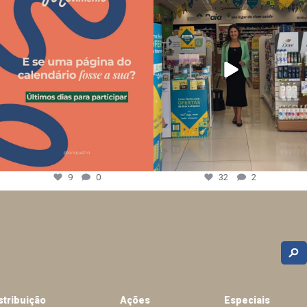
9
0
32
2
stribuição
Ações
Especiais