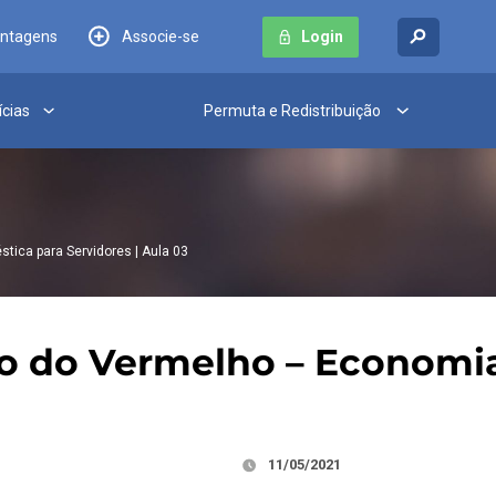
antagens
Associe-se
Login
ícias
Permuta e Redistribuição
ica para Servidores | Aula 03
do do Vermelho – Economi
11/05/2021