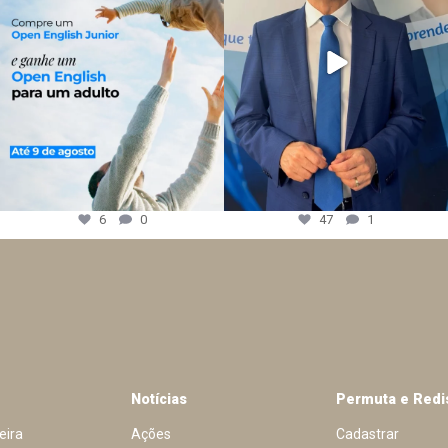
6
0
47
1
Notícias
Permuta e Redi
eira
Ações
Cadastrar