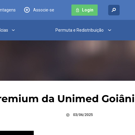
antagens
Associe-se
Login
ícias
Permuta e Redistribuição
remium da Unimed Goiâni
03/06/2025