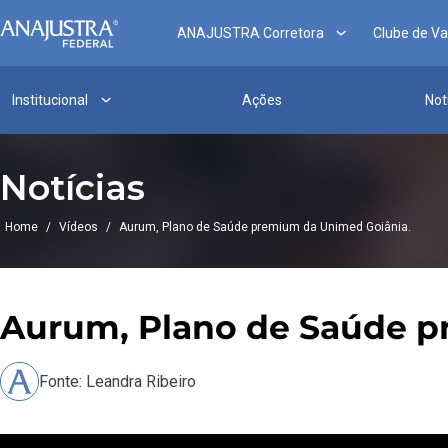
ANAJUSTRA Corretora
Clube de V
Institucional
Ações
Not
Notícias
Home
/
Vídeos
/
Aurum, Plano de Saúde premium da Unimed Goiânia.
Aurum, Plano de Saúde p
Fonte: Leandra Ribeiro