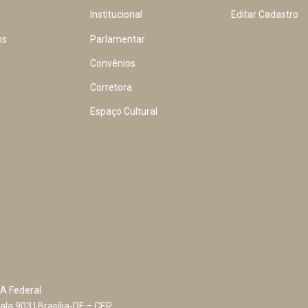
Institucional
Editar Cadastro
ns
Parlamentar
Convênios
Corretora
Espaço Cultural
A Federal
ala 903 | Brasília-DF – CEP