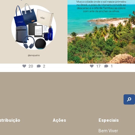
20
2
17
1
stribuição
Ações
Especiais
Bem Viver